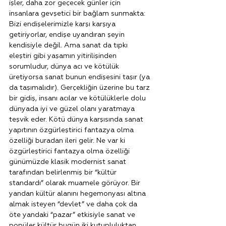
işler, daha zor geçecek günler için 
insanlara gevşetici bir bağlam sunmakta: 
Bizi endişelerimizle karşı karşıya 
getiriyorlar, endişe uyandıran şeyin 
kendisiyle değil. Ama sanat da tıpkı 
eleştiri gibi yaşamın yitirilişinden 
sorumludur, dünya acı ve kötülük 
üretiyorsa sanat bunun endişesini taşır (ya 
da taşımalıdır). Gerçekliğin üzerine bu tarz 
bir gidiş, insanı acılar ve kötülüklerle dolu 
dünyada iyi ve güzel olanı yaratmaya 
teşvik eder. Kötü dünya karşısında sanat 
yapıtının özgürleştirici fantazya olma 
özelliği buradan ileri gelir. Ne var ki 
özgürleştirici fantazya olma özelliği 
günümüzde klasik modernist sanat 
tarafından belirlenmiş bir “kültür 
standardı” olarak muamele görüyor. Bir 
yandan kültür alanını hegemonyası altına 
almak isteyen “devlet” ve daha çok da 
öte yandaki “pazar” etkisiyle sanat ve 
popüler kültür bugün iki kutupluluktan 