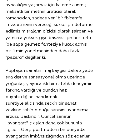
ayrıcalığını yaşamak için kaleme alınmış 
maksatlı bir metnin üreticisi olarak 
romancıdan, sadece yeni bir “biçem”e 
imza atmanın vereceği sükse için deforme 
edilmiş mısraların dizicisi olarak şairden ve 
yalnızca yüksek gişe başarısı için her türlü 
ipe sapa gelmez fanteziye kucak açmış 
bir filmin yönetmeninden daha fazla 
“pazarcı” değiller ki.
Poplaşan sanatın imaj kaygısı daha ziyade 
sıra dışı ve sansasyonel olma üzerinde 
yoğunlaşır; ayrıcalıklı bir estetik deneyimin 
farkına vardığı ve bundan haz 
duyabildiğine inandırmak 
suretiyle alıcısında seçkin bir sanat 
zevkine sahip olduğu sanısını uyandırma 
arzusu baskındır. Güncel sanatın 
"avangart"
çıkışları daha çok bununla 
ilgilidir. Gerçi postmodern bir dünyada 
avangardın imkânsızlığından söz edenler 