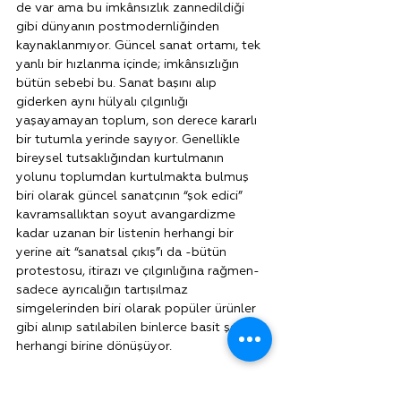
de var ama bu imkânsızlık zannedildiği 
gibi dünyanın postmodernliğinden 
kaynaklanmıyor. Güncel sanat ortamı, tek 
yanlı bir hızlanma içinde; imkânsızlığın 
bütün sebebi bu. Sanat başını alıp 
giderken aynı hülyalı çılgınlığı 
yaşayamayan toplum, son derece kararlı 
bir tutumla yerinde sayıyor. Genellikle 
bireysel tutsaklığından kurtulmanın 
yolunu toplumdan kurtulmakta bulmuş 
biri olarak güncel sanatçının “şok edici” 
kavramsallıktan soyut avangardizme 
kadar uzanan bir listenin herhangi bir 
yerine ait “sanatsal çıkış”ı da -bütün 
protestosu, itirazı ve çılgınlığına rağmen- 
sadece ayrıcalığın tartışılmaz 
simgelerinden biri olarak popüler ürünler 
gibi alınıp satılabilen binlerce basit şeyden 
herhangi birine dönüşüyor.