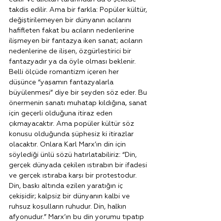
takdis edilir. Ama bir farkla: Popüler kültür, 
değiştirilemeyen bir dünyanın acılarını 
hafifleten fakat bu acıların nedenlerine 
ilişmeyen bir fantazya iken sanat; acıların 
nedenlerine de ilişen, özgürleştirici bir 
fantazyadır ya da öyle olması beklenir.
Belli ölçüde romantizm içeren her 
düşünce “yaşamın fantazyalarla 
büyülenmesi” diye bir şeyden söz eder. Bu 
önermenin sanatı muhatap kıldığına, sanat 
için geçerli olduğuna itiraz eden 
çıkmayacaktır. Ama popüler kültür söz 
konusu olduğunda şüphesiz ki itirazlar 
olacaktır. Onlara Karl Marx’ın din için 
söylediği ünlü sözü hatırlatabiliriz: “Din, 
gerçek dünyada çekilen ıstırabın bir ifadesi 
ve gerçek ıstıraba karşı bir protestodur. 
Din, baskı altında ezilen yaratığın iç 
çekişidir; kalpsiz bir dünyanın kalbi ve 
ruhsuz koşulların ruhudur. Din, halkın 
afyonudur.” Marx’ın bu din yorumu tıpatıp 