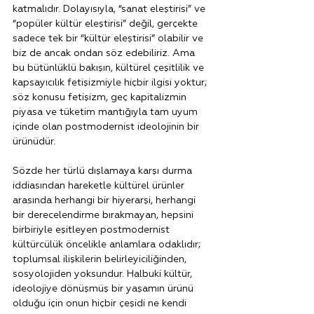
katmalıdır. Dolayısıyla, “sanat eleştirisi” ve 
“popüler kültür eleştirisi” değil, gerçekte 
sadece tek bir “kültür eleştirisi” olabilir ve 
biz de ancak ondan söz edebiliriz. Ama 
bu bütünlüklü bakışın, kültürel çeşitlilik ve 
kapsayıcılık fetişizmiyle hiçbir ilgisi yoktur; 
söz konusu fetişizm, geç kapitalizmin 
piyasa ve tüketim mantığıyla tam uyum 
içinde olan postmodernist ideolojinin bir 
ürünüdür.
Sözde her türlü dışlamaya karşı durma 
iddiasından hareketle kültürel ürünler 
arasında herhangi bir hiyerarşi, herhangi 
bir derecelendirme bırakmayan, hepsini 
birbiriyle eşitleyen postmodernist 
kültürcülük öncelikle anlamlara odaklıdır;
toplumsal ilişkilerin belirleyiciliğinden, 
sosyolojiden yoksundur. Halbuki kültür, 
ideolojiye dönüşmüş bir yaşamın ürünü 
olduğu için onun hiçbir çeşidi ne kendi 