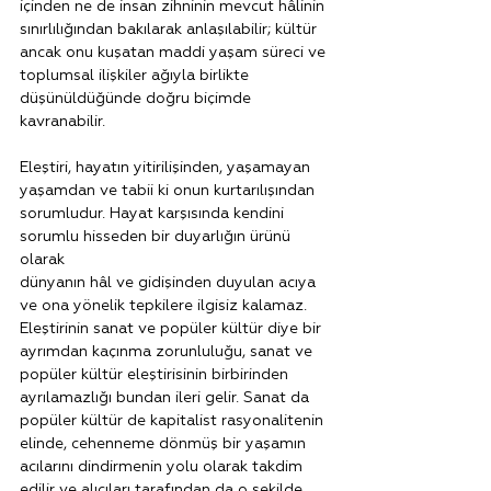
içinden ne de insan zihninin mevcut hâlinin 
sınırlılığından bakılarak anlaşılabilir; kültür 
ancak onu kuşatan maddi yaşam süreci ve 
toplumsal ilişkiler ağıyla birlikte 
düşünüldüğünde doğru biçimde 
kavranabilir.
Eleştiri, hayatın yitirilişinden, yaşamayan 
yaşamdan ve tabii ki onun kurtarılışından 
sorumludur. Hayat karşısında kendini 
sorumlu hisseden bir duyarlığın ürünü 
olarak   
dünyanın hâl ve gidişinden duyulan acıya 
ve ona yönelik tepkilere ilgisiz kalamaz. 
Eleştirinin sanat ve popüler kültür diye bir 
ayrımdan kaçınma zorunluluğu, sanat ve 
popüler kültür eleştirisinin birbirinden 
ayrılamazlığı bundan ileri gelir. 
Sanat da 
popüler kültür de kapitalist rasyonalitenin 
elinde, cehenneme dönmüş bir yaşamın 
acılarını dindirmenin yolu olarak takdim 
edilir ve alıcıları tarafından da o şekilde 