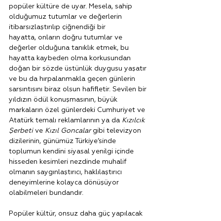
popüler kültüre de uyar. Mesela, sahip 
olduğumuz tutumlar ve değerlerin 
itibarsızlaştırılıp çiğnendiği bir 
hayatta, onların doğru tutumlar ve 
değerler olduğuna tanıklık etmek, bu 
hayatta kaybeden olma korkusundan 
doğan bir sözde üstünlük duygusu yaşatır 
ve bu da hırpalanmakla geçen günlerin 
sarsıntısını biraz olsun hafifletir. Sevilen bir 
yıldızın ödül konuşmasının, büyük 
markaların özel günlerdeki Cumhuriyet ve 
Atatürk temalı reklamlarının ya da 
Kızılcık 
Şerbeti
 ve 
Kızıl Goncalar
 gibi televizyon 
dizilerinin, günümüz Türkiye’sinde 
toplumun kendini siyasal yenilgi içinde 
hisseden kesimleri nezdinde muhalif 
olmanın saygınlaştırıcı, haklılaştırıcı 
deneyimlerine kolayca dönüşüyor 
olabilmeleri bundandır.
Popüler kültür, onsuz daha güç yapılacak 