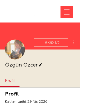
Diğer Eylemler
Takip Et
Yazar
Özgün Özçer
Profil
Profil
Katılım tarihi: 29 Nis 2026